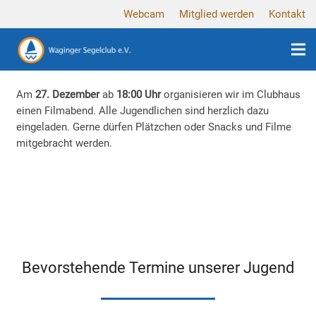
Webcam
Mitglied werden
Kontakt
Am
27. Dezember
ab
18:00 Uhr
organisieren wir im Clubhaus
einen Filmabend. Alle Jugendlichen sind herzlich dazu
eingeladen. Gerne dürfen Plätzchen oder Snacks und Filme
mitgebracht werden.
Bevorstehende Termine unserer Jugend