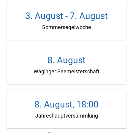
3. August
-
7. August
Sommersegelwoche
8. August
Waginger Seemeisterschaft
8. August, 18:00
Jahreshauptversammlung