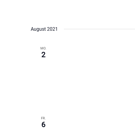
August 2021
MO.
2
FR.
6