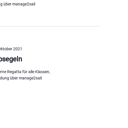
g über manage2sail
Oktober 2021
bsegeln
erne Regatta für alle Klassen,
dung über manage2sail