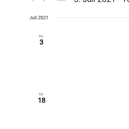
Datum
wählen.
Juli 2021
SA.
3
SO.
18