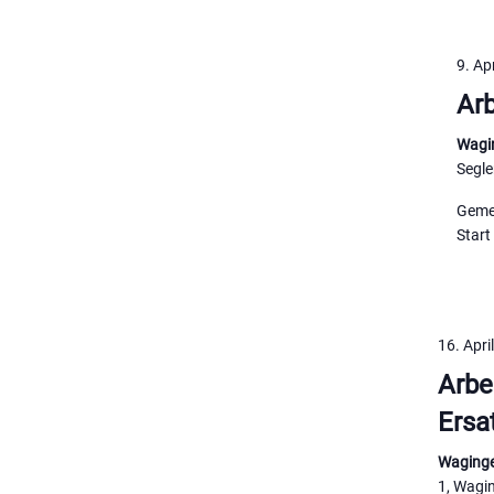
9. Ap
Arb
Wagin
Segle
Geme
Start
16. Apri
Arbe
Ersa
Waginge
1, Wagi