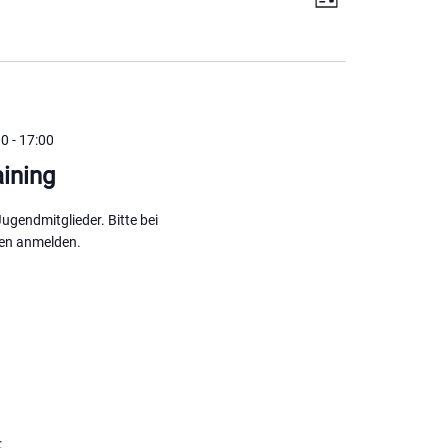
Liste
Ansichten
Navigatio
Navigatio
00
-
17:00
ining
 Jugendmitglieder. Bitte bei
en anmelden.
: