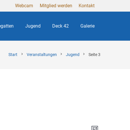
Webcam
Mitglied werden
Kontakt
gatten
Jugend
Deck 42
Galerie
chevron_right
chevron_right
chevron_right
Start
Veranstaltungen
Jugend
Seite 3
Ansichten
Veranstal