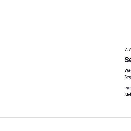
7. 
S
Wag
Seg
Int
Mel