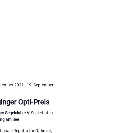
ptember 2021
-
19. September
nger Opti-Preis
er Segelclub e.V.
Seglerhafen
ing am See
tionale Regatta für Optimist,