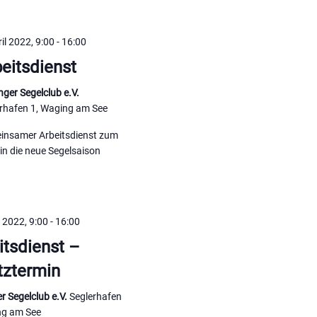
ril 2022, 9:00
-
16:00
eitsdienst
ger Segelclub e.V.
rhafen 1, Waging am See
insamer Arbeitsdienst zum
 in die neue Segelsaison
l 2022, 9:00
-
16:00
itsdienst –
tztermin
r Segelclub e.V.
Seglerhafen
ng am See