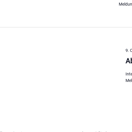
Meldun
9. 
A
Int
Mel