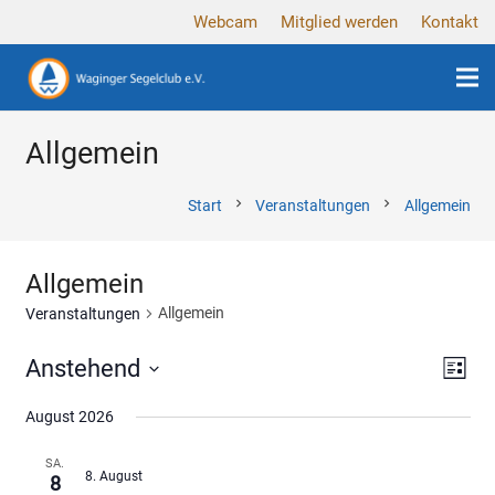
Webcam
Mitglied werden
Kontakt
Allgemein
chevron_right
chevron_right
Start
Veranstaltungen
Allgemein
Allgemein
Allgemein
Veranstaltungen
Ansi
Ver
Anstehend
Liste
Ans
Navi
Datum
August 2026
wählen.
Nav
SA.
8. August
8