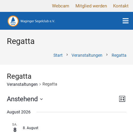
Webcam
Mitglied werden
Kontakt
Regatta
chevron_right
chevron_right
Start
Veranstaltungen
Regatta
Regatta
Regatta
Veranstaltungen
Ansi
Ver
Anstehend
Liste
Ans
Navi
Datum
August 2026
wählen.
Nav
SA.
8. August
8