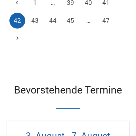
1
…
39
40
41
42
43
44
45
…
47
Bevorstehende Termine
3. August
-
7. August