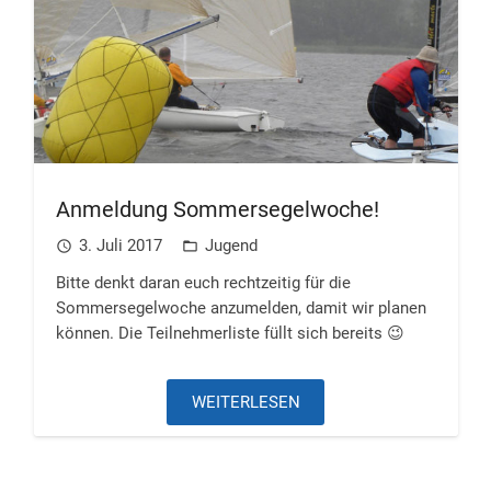
Anmeldung Sommersegelwoche!
3. Juli 2017
Jugend
access_time
folder_open
Bitte denkt daran euch rechtzeitig für die
Sommersegelwoche anzumelden, damit wir planen
können. Die Teilnehmerliste füllt sich bereits 😉
WEITERLESEN