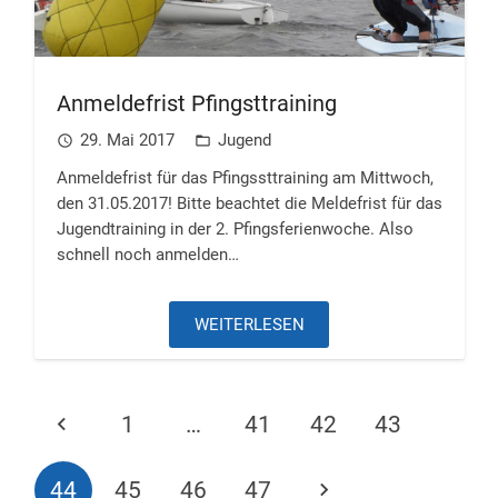
Anmeldefrist Pfingsttraining
29. Mai 2017
Jugend
access_time
folder_open
Anmeldefrist für das Pfingssttraining am Mittwoch,
den 31.05.2017! Bitte beachtet die Meldefrist für das
Jugendtraining in der 2. Pfingsferienwoche. Also
schnell noch anmelden…
WEITERLESEN
1
…
41
42
43
44
45
46
47