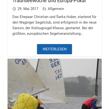
Traunseewoche und Europa-Pokal
29. Mai 2017
Allgemein
access_time
folder_open
Das Ehepaar Christian und Šarka Huber, startend für
den Waginger Segelclub, sind erfolgreich in die neue
Saison, der Kielzugvogel-Klasse, gestartet. Bei der
größten, europäischen Segelveranstaltung…
WEITERLESEN